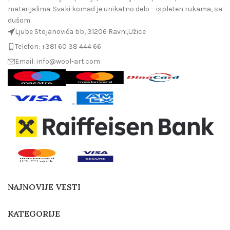
materijalima. Svaki komad je unikatno delo – ispleten rukama, sa
dušom.
Ljube Stojanovića bb, 31206 Ravni,Užice
Telefon: +381 60 38 444 66
Email: info@wool-art.com
NAJNOVIJE VESTI
KATEGORIJE