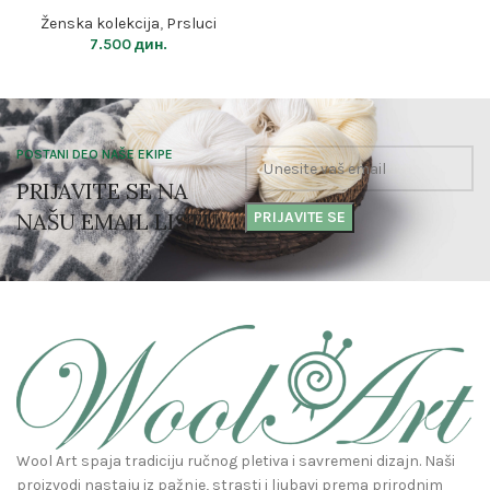
Ženska kolekcija
,
Prsluci
7.500
дин.
POSTANI DEO NAŠE EKIPE
PRIJAVITE SE NA
NAŠU EMAIL LISTU
Wool Art spaja tradiciju ručnog pletiva i savremeni dizajn. Naši
proizvodi nastaju iz pažnje, strasti i ljubavi prema prirodnim