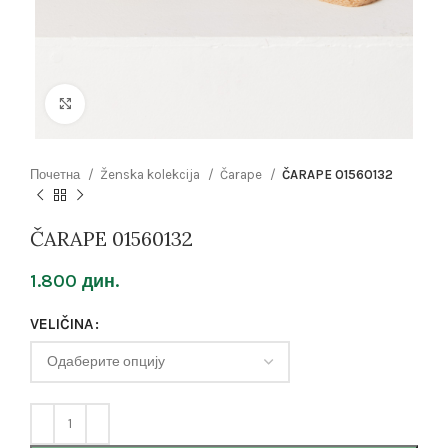
Click to enlarge
Почетна
Ženska kolekcija
Čarape
ČARAPE 01560132
ČARAPE 01560132
1.800
дин.
VELIČINA