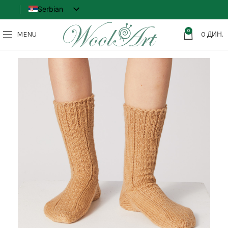
Serbian
English
0
MENU
0
ДИН.