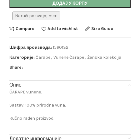
ДОДАЈ У КОРПУ
Naruči po svojoj meri
Compare
Add to wishlist
Size Guide
Шифра производа:
1560132
Категорије:
Čarape
,
Vunene Čarape
,
Ženska kolekcija
Share:
Опис
ČARAPE vunene.
Sastav: 100% prirodna vuna.
Ručno rađen proizvod.
Додатне информације