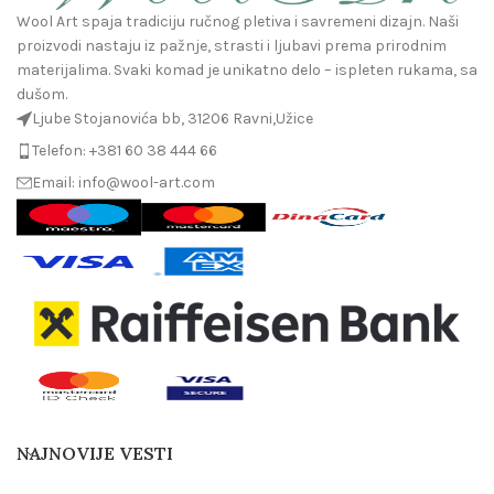
Wool Art spaja tradiciju ručnog pletiva i savremeni dizajn. Naši
proizvodi nastaju iz pažnje, strasti i ljubavi prema prirodnim
materijalima. Svaki komad je unikatno delo – ispleten rukama, sa
dušom.
Ljube Stojanovića bb, 31206 Ravni,Užice
Telefon: +381 60 38 444 66
Email: info@wool-art.com
NAJNOVIJE VESTI