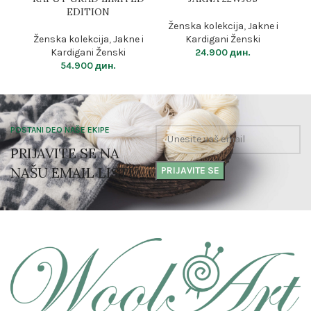
EDITION
Ženska kolekcija
,
Jakne i
Ženska kolekcija
,
Jakne i
Kardigani Ženski
Ž
Kardigani Ženski
24.900
дин.
54.900
дин.
POSTANI DEO NAŠE EKIPE
PRIJAVITE SE NA
NAŠU EMAIL LISTU