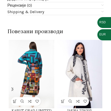
Рецензије (0)
Shipping & Delivery
RSD
Повезани производи
EUR
KAPUT GRAD LIMITED
JAKNA 22WJ05
J