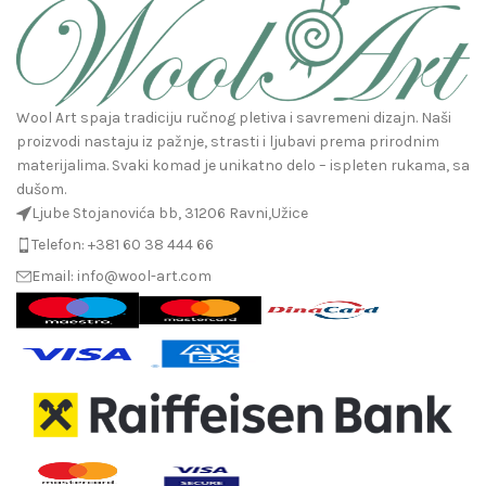
Wool Art spaja tradiciju ručnog pletiva i savremeni dizajn. Naši
proizvodi nastaju iz pažnje, strasti i ljubavi prema prirodnim
materijalima. Svaki komad je unikatno delo – ispleten rukama, sa
dušom.
Ljube Stojanovića bb, 31206 Ravni,Užice
Telefon: +381 60 38 444 66
Email: info@wool-art.com