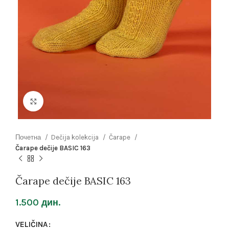
Click to enlarge
Почетна
Dečija kolekcija
Čarape
Čarape dečije BASIC 163
Čarape dečije BASIC 163
1.500
дин.
VELIČINA