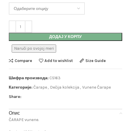
ДОДАЈ У КОРПУ
Naruči po svojoj meri
Compare
Add to wishlist
Size Guide
Шифра производа:
CS163
Категорије:
Čarape
,
Dečija kolekcija
,
Vunene Čarape
Share:
Опис
ČARAPE vunene.