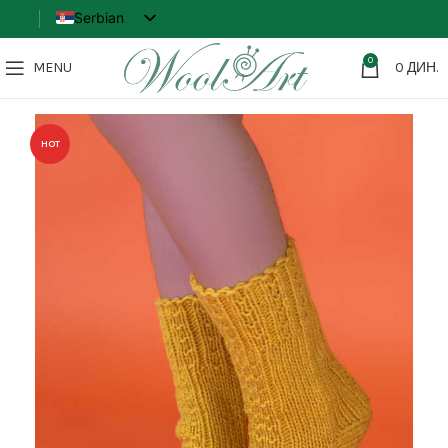
Serbian
English
0
MENU
0
ДИН.
HOT