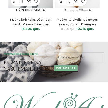
DŽEMPER 24MJ02
Džemper 20ms02
Muška kolekcija
,
Džemperi
Muška kolekcija
,
Džemperi
M
muški
,
Vuneni Džemperi
muški
,
Vuneni Džemperi
18.900
дин.
10.710
дин.
11.900
дин.
POSTANI DEO NAŠE EKIPE
PRIJAVITE SE NA
NAŠU EMAIL LISTU