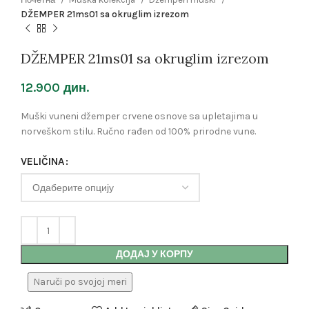
DŽEMPER 21ms01 sa okruglim izrezom
DŽEMPER 21ms01 sa okruglim izrezom
12.900
дин.
Muški vuneni džemper crvene osnove sa upletajima u
norveškom stilu. Ručno rađen od 100% prirodne vune.
VELIČINA
ДОДАЈ У КОРПУ
Naruči po svojoj meri