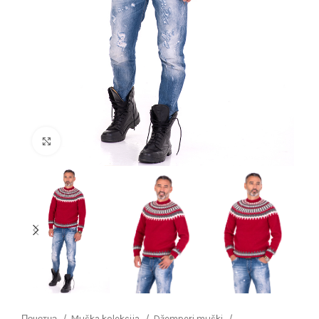
Click to enlarge
Почетна
Muška kolekcija
Džemperi muški