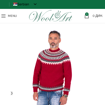
Serbian
English
0
MENU
0
ДИН.