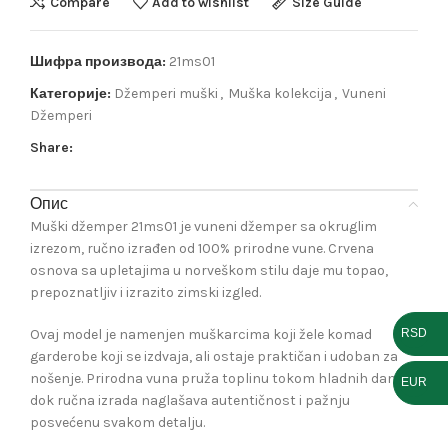
Compare
Add to wishlist
Size Guide
Шифра производа:
21ms01
Категорије:
Džemperi muški
,
Muška kolekcija
,
Vuneni
Džemperi
Share:
Опис
Muški džemper 21ms01 je vuneni džemper sa okruglim
izrezom, ručno izrađen od 100% prirodne vune. Crvena
osnova sa upletajima u norveškom stilu daje mu topao,
prepoznatljiv i izrazito zimski izgled.
RSD
Ovaj model je namenjen muškarcima koji žele komad
garderobe koji se izdvaja, ali ostaje praktičan i udoban za
nošenje. Prirodna vuna pruža toplinu tokom hladnih dana,
EUR
dok ručna izrada naglašava autentičnost i pažnju
posvećenu svakom detalju.