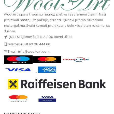
Wool Art spaja tradiciju ručnog pletiva i savremeni dizajn. Naši
proizvodi nastaju iz pažnje, strasti i ljubavi prema prirodnim
materijalima. Svaki komad je unikatno delo – ispleten rukama, sa
dušom.
Ljube Stojanovića bb, 31206 Ravni,Užice
Telefon: +381 60 38 444 66
Email: info@wool-art.com
NAJNOVIJE VESTI