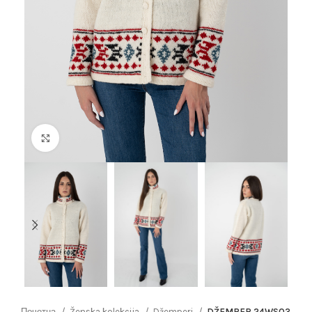
Click to enlarge
Почетна
Ženska kolekcija
Džemperi
DŽEMPER 24WS03