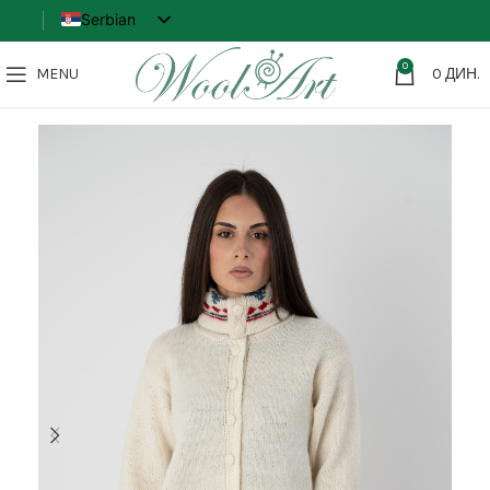
Serbian
English
0
MENU
0
ДИН.