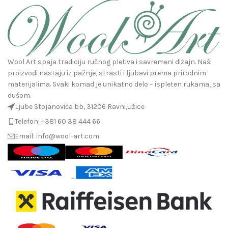
Wool Art spaja tradiciju ručnog pletiva i savremeni dizajn. Naši
proizvodi nastaju iz pažnje, strasti i ljubavi prema prirodnim
materijalima. Svaki komad je unikatno delo – ispleten rukama, sa
dušom.
Ljube Stojanovića bb, 31206 Ravni,Užice
Telefon: +381 60 38 444 66
Email: info@wool-art.com