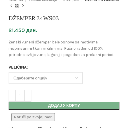
DŽEMPER 24WS03
21.450
дин.
Ženski vuneni džemper bele osnove sa motivima
inspirisanim tkanim ćilimima. Ručno rađen od 100%
prirodne ovčije vune, laganiji i pogodan za prelazni period.
VELIČINA
ДОДАЈ У КОРПУ
Naruči po svojoj meri