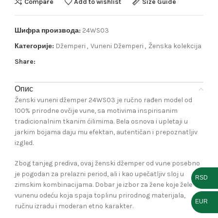
Compare
Add to wishlist
Size Guide
Шифра производа:
24WS03
Категорије:
Džemperi
,
Vuneni Džemperi
,
Ženska kolekcija
Share:
Опис
Ženski vuneni džemper 24WS03 je ručno rađen model od
100% prirodne ovčije vune, sa motivima inspirisanim
tradicionalnim tkanim ćilimima. Bela osnova i upletaji u
jarkim bojama daju mu efektan, autentičan i prepoznatljiv
izgled.
Zbog tanjeg prediva, ovaj ženski džemper od vune posebno
je pogodan za prelazni period, ali i kao upečatljiv sloj u
RSD
zimskim kombinacijama. Dobar je izbor za žene koje žele
vunenu odeću koja spaja toplinu prirodnog materijala,
EUR
ručnu izradu i moderan etno karakter.