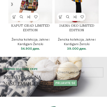
KAPUT GRAD LIMITED
JAKNA OKO LIMITED
BU
EDITION
EDITION
Ženska kolekcija
,
Jakne i
Ženska kolekcija
,
Jakne i
Ž
Kardigani Ženski
Kardigani Ženski
54.900
дин.
39.000
дин.
POSTANI DEO NAŠE EKIPE
PRIJAVITE SE NA
NAŠU EMAIL LISTU