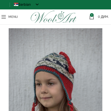
Serbian
English
0
MENU
0
ДИН.