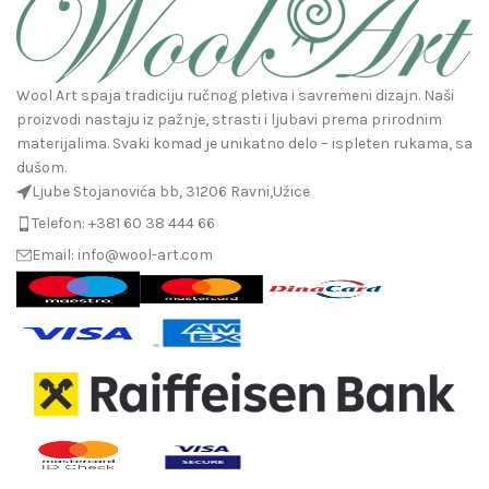
Wool Art spaja tradiciju ručnog pletiva i savremeni dizajn. Naši
proizvodi nastaju iz pažnje, strasti i ljubavi prema prirodnim
materijalima. Svaki komad je unikatno delo – ispleten rukama, sa
dušom.
Ljube Stojanovića bb, 31206 Ravni,Užice
Telefon: +381 60 38 444 66
Email: info@wool-art.com