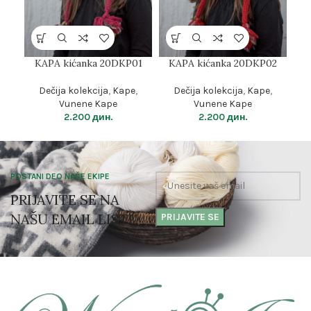
KAPA kićanka 20DKP01
KAPA kićanka 20DKP02
Dečija kolekcija
,
Kape
,
Dečija kolekcija
,
Kape
,
Vunene Kape
Vunene Kape
2.200
дин.
2.200
дин.
POSTANI DEO NAŠE EKIPE
PRIJAVITE SE NA
NAŠU EMAIL LISTU