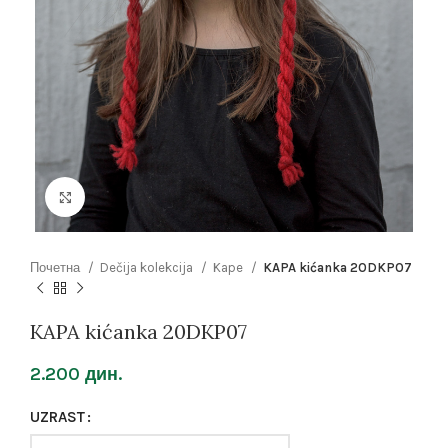
Click to enlarge
Почетна
Dečija kolekcija
Kape
KAPA kićanka 20DKP07
KAPA kićanka 20DKP07
2.200
дин.
UZRAST