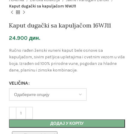
Kaput dugački sa kapuljačom 16WJ11
Kaput dugački sa kapuljačom 16WJ11
24.900
дин.
Ručno rađen ženski vuneni kaput bele osnove sa
kapuljačom, sivim petljica upletajima i cvetnim vezom u više
boja. Izrađen od 100% prirodne vune, pogodan za hladne
dane, planinu i zimske kombinacije.
VELIČINA
ДОДАЈ У КОРПУ