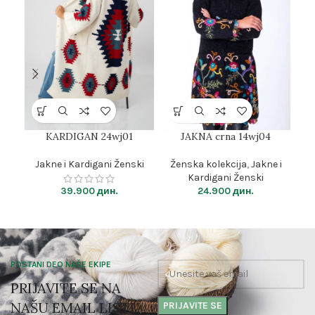
KARDIGAN 24wj01
JAKNA crna 14wj04
Jakne i Kardigani Ženski
Ženska kolekcija
,
Jakne i
Ž
Kardigani Ženski
39.900
дин.
24.900
дин.
POSTANI DEO NAŠE EKIPE
PRIJAVITE SE NA
NAŠU EMAIL LISTU