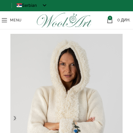
Serbian
English
0
MENU
0
ДИН.