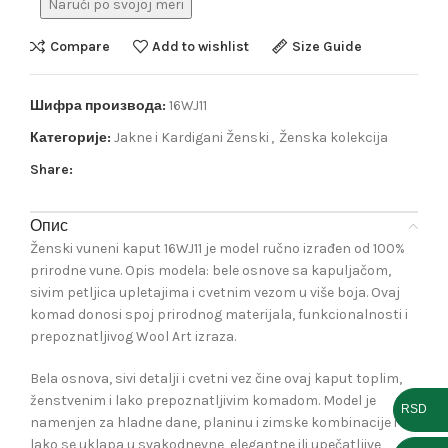
Naruči po svojoj meri
Compare
Add to wishlist
Size Guide
Шифра производа:
16WJ11
Категорије:
Jakne i Kardigani Ženski
,
Ženska kolekcija
Share:
Опис
Ženski vuneni kaput 16WJ11 je model ručno izrađen od 100%
prirodne vune. Opis modela: bele osnove sa kapuljačom,
sivim petljica upletajima i cvetnim vezom u više boja. Ovaj
komad donosi spoj prirodnog materijala, funkcionalnosti i
prepoznatljivog Wool Art izraza.
Bela osnova, sivi detalji i cvetni vez čine ovaj kaput toplim,
ženstvenim i lako prepoznatljivim komadom. Model je
RSD
namenjen za hladne dane, planinu i zimske kombinacije i
lako se uklapa u svakodnevne, elegantne ili upečatljive