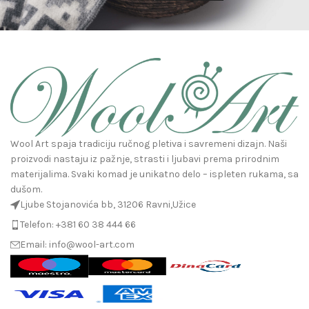
Wool Art spaja tradiciju ručnog pletiva i savremeni dizajn. Naši
proizvodi nastaju iz pažnje, strasti i ljubavi prema prirodnim
materijalima. Svaki komad je unikatno delo – ispleten rukama, sa
dušom.
Ljube Stojanovića bb, 31206 Ravni,Užice
Telefon: +381 60 38 444 66
Email: info@wool-art.com